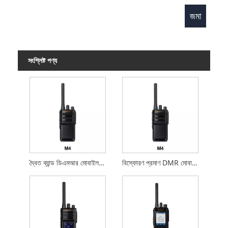
সংশ্লিষ্ট পণ্য
দ্বৈত ব্যান্ড ডিএমআর মোবাইল রেডিও
বিস্ফোরণ প্রমাণ DMR মোবাইল রেডিও