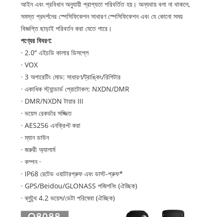
আইন এবং প্রবিধান অনুযায়ী প্রাপ্যতা পরিবর্তিত হয়। অন্যথায় বলা না থাকলে,
সমস্ত প্রদর্শনের স্পেসিফিকেশন সাধারণ স্পেসিফিকেশন এবং যে কোনো সময়
বিজ্ঞপ্তি ছাড়াই পরিবর্তন করা যেতে পারে।
পণ্যের বিবরণ:
· 2.0″ এইচডি কালার ডিসপ্লে
· VOX
· 3 অপারেটিং মোড: সাধারণ/ট্রাঙ্কিং/রিপিটার
· একাধিক স্ট্যান্ডার্ড প্রোটোকল: NXDN/DMR
· DMR/NXDN টায়ার III
· ভয়েস রেকর্ডার সজ্জিত
· AES256 এনক্রিপ্ট করা
· ম্যান ডাউন
· জরুরী অ্যালার্ম
· কম্পন ·
· IP68 রেটেড ওয়াটারপ্রুফ এবং ডাস্ট-প্রুফ*
· GPS/Beidou/GLONASS পজিশনিং (ঐচ্ছিক)
· ব্লুটুথ 4.2 ভয়েস/ডেটা পরিষেবা (ঐচ্ছিক)