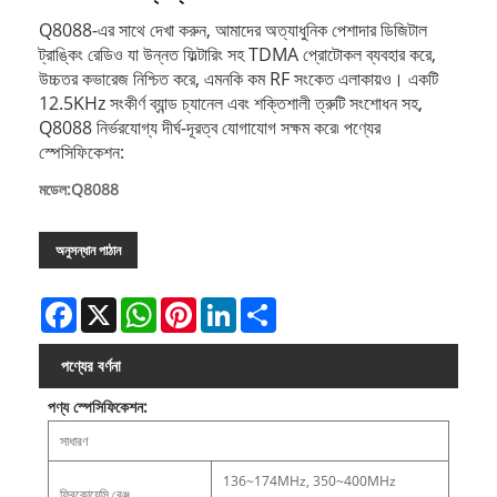
Q8088-এর সাথে দেখা করুন, আমাদের অত্যাধুনিক পেশাদার ডিজিটাল
ট্রাঙ্কিং রেডিও যা উন্নত ফিল্টারিং সহ TDMA প্রোটোকল ব্যবহার করে,
উচ্চতর কভারেজ নিশ্চিত করে, এমনকি কম RF সংকেত এলাকায়ও। একটি
12.5KHz সংকীর্ণ ব্যান্ড চ্যানেল এবং শক্তিশালী ত্রুটি সংশোধন সহ,
Q8088 নির্ভরযোগ্য দীর্ঘ-দূরত্ব যোগাযোগ সক্ষম করে৷ পণ্যের
স্পেসিফিকেশন:
মডেল:Q8088
অনুসন্ধান পাঠান
Facebook
X
WhatsApp
Pinterest
LinkedIn
Share
পণ্যের বর্ণনা
পণ্য স্পেসিফিকেশন:
সাধারণ
136~174MHz, 350~400MHz
ফ্রিকোয়েন্সি রেঞ্জ