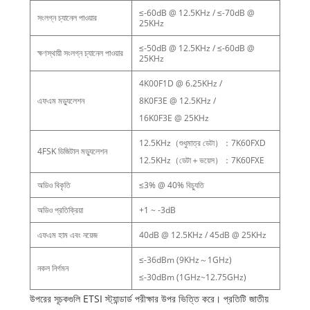
≤-60dB @ 12.5KHz / ≤-70dB @
সংলগ্ন চ্যানেল পাওয়ার
25KHz
≤-50dB @ 12.5KHz / ≤-60dB @
ক্ষণস্থায়ী সংলগ্ন চ্যানেল পাওয়ার
25KHz
4K00F1D @ 6.25KHz /
এফএম মড্যুলেশন
8K0F3E @ 12.5KHz /
16K0F3E @ 25KHz
12.5KHz（শুধুমাত্র ডেটা）：7K60FXD
4FSK ডিজিটাল মড্যুলেশন
12.5KHz（ডেটা＋ভয়েস）：7K60FXE
অডিও বিকৃতি
≤3% @ 40% বিচ্যুতি
অডিও প্রতিক্রিয়া
+1 ~ -3dB
এফএম হাম এবং নয়েজ
40dB @ 12.5KHz / 45dB @ 25KHz
≤-36dBm (9KHz～1GHz)
নকল নির্গমন
≤-30dBm (1GHz~12.75GHz)
উপরের সূচকগুলি ETSI স্ট্যান্ডার্ড পরীক্ষার উপর ভিত্তি করে। প্রতিটি জাতীয়