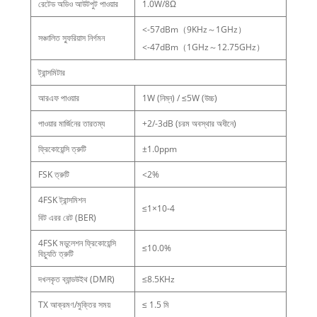
রেটেড অডিও আউটপুট পাওয়ার
1.0W/8Ω
<-57dBm（9KHz～1GHz）
সঞ্চালিত স্ফুরিয়াস নির্গমন
<-47dBm（1GHz～12.75GHz）
ট্রান্সমিটার
আরএফ পাওয়ার
1W (নিম্ন) / ≤5W (উচ্চ)
পাওয়ার মার্জিনের তারতম্য
+2/-3dB (চরম অবস্থার অধীনে)
ফ্রিকোয়েন্সি ত্রুটি
±1.0ppm
FSK ত্রুটি
<2%
4FSK ট্রান্সমিশন
≤1×10-4
বিট এরর রেট (BER)
4FSK মডুলেশন ফ্রিকোয়েন্সি
≤10.0%
বিচ্যুতি ত্রুটি
দখলকৃত ব্যান্ডউইথ (DMR)
≤8.5KHz
TX আক্রমণ/মুক্তির সময়
≤ 1.5 মি