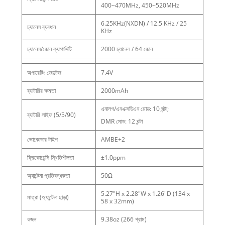
400~470MHz, 450~520MHz
6.25KHz(NXDN) / 12.5 KHz / 25
চ্যানেল ব্যবধান
KHz
চ্যানেল/জোন ক্যাপাসিটি
2000 চ্যানেল / 64 জোন
অপারেটিং ভোল্টেজ
7.4V
ব্যাটারির ক্ষমতা
2000mAh
এনালগ/এনএক্সডিএন মোড: 10 ঘন্টা;
ব্যাটারি লাইফ (5/5/90)
DMR মোড: 12 ঘন্টা
ভোকোডার টাইপ
AMBE+2
ফ্রিকোয়েন্সি স্থিতিশীলতা
±1.0ppm
অ্যান্টেনা প্রতিবন্ধকতা
50Ω
5.27"H x 2.28"W x 1.26"D (134 x
মাত্রা (অ্যান্টেনা ছাড়া)
58 x 32mm)
ওজন
9.38oz (266 গ্রাম)