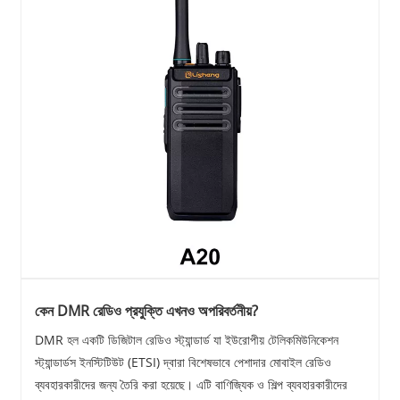
কেন DMR রেডিও প্রযুক্তি এখনও অপরিবর্তনীয়?
DMR হল একটি ডিজিটাল রেডিও স্ট্যান্ডার্ড যা ইউরোপীয় টেলিকমিউনিকেশন
স্ট্যান্ডার্ডস ইনস্টিটিউট (ETSI) দ্বারা বিশেষভাবে পেশাদার মোবাইল রেডিও
ব্যবহারকারীদের জন্য তৈরি করা হয়েছে। এটি বাণিজ্যিক ও শিল্প ব্যবহারকারীদের