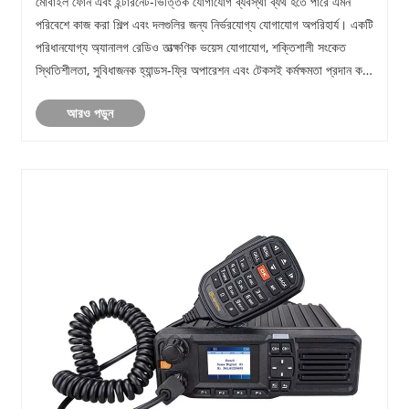
মোবাইল ফোন এবং ইন্টারনেট-ভিত্তিক যোগাযোগ ব্যবস্থা ব্যর্থ হতে পারে এমন
পরিবেশে কাজ করা শিল্প এবং দলগুলির জন্য নির্ভরযোগ্য যোগাযোগ অপরিহার্য। একটি
পরিধানযোগ্য অ্যানালগ রেডিও তাত্ক্ষণিক ভয়েস যোগাযোগ, শক্তিশালী সংকেত
স্থিতিশীলতা, সুবিধাজনক হ্যান্ডস-ফ্রি অপারেশন এবং টেকসই কর্মক্ষমতা প্রদান করে
একটি বাস্......
আরও পড়ুন