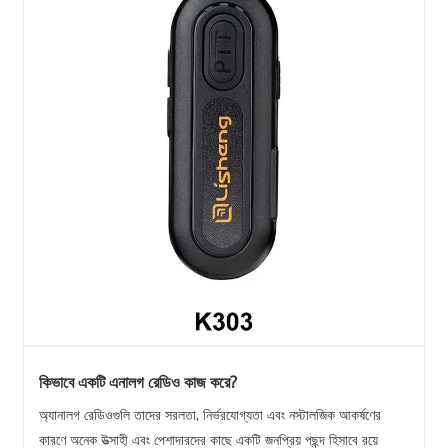
কিভাবে একটি এনালগ রেডিও কাজ করে?
অ্যানালগ রেডিওগুলি তাদের সরলতা, নির্ভরযোগ্যতা এবং নস্টালজিক আকর্ষণের
কারণে অনেক উত্সাহী এবং পেশাদারদের কাছে একটি জনপ্রিয় পছন্দ হিসাবে রয়ে