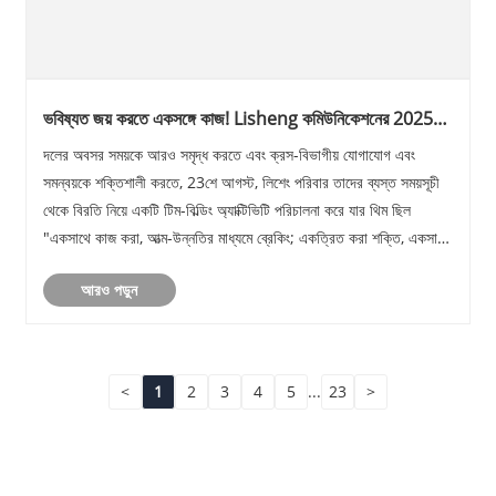
ভবিষ্যত জয় করতে একসঙ্গে কাজ! Lisheng কমিউনিকেশনের 2025
আউটডোর টিম বিল্ডিং এবং সম্প্রসারণ একটি সম্পূর্ণ সাফল্য ছিল
দলের অবসর সময়কে আরও সমৃদ্ধ করতে এবং ক্রস-বিভাগীয় যোগাযোগ এবং
সমন্বয়কে শক্তিশালী করতে, 23শে আগস্ট, লিশেং পরিবার তাদের ব্যস্ত সময়সূচী
থেকে বিরতি নিয়ে একটি টিম-বিল্ডিং অ্যাক্টিভিটি পরিচালনা করে যার থিম ছিল
"একসাথে কাজ করা, আত্ম-উন্নতির মাধ্যমে ব্রেকিং; একত্রিত করা শক্তি, একসাথে
ভবিষ্যত জয় করা।"
আরও পড়ুন
<
1
2
3
4
5
...
23
>