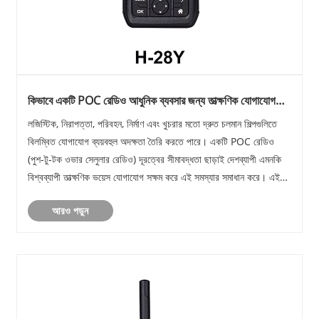
কিভাবে একটি POC রেডিও আধুনিক ব্যবসার জন্য তাত্ক্ষণিক যোগাযোগ
উন্নত করে?
লজিস্টিক, নিরাপত্তা, পরিবহন, নির্মাণ এবং খুচরার মতো দ্রুত চলমান শিল্পগুলিতে
বিলম্বিত যোগাযোগ ব্যয়বহুল অদক্ষতা তৈরি করতে পারে। একটি POC রেডিও
(পুশ-টু-টক ওভার সেলুলার রেডিও) দূরত্বের সীমাবদ্ধতা ছাড়াই দেশব্যাপী এমনকি
বিশ্বব্যাপী তাত্ক্ষণিক ভয়েস যোগাযোগ সক্ষম করে এই সমস্যার সমাধান করে। এই
নিবন্ধটি ব্......
আরও পড়ুন