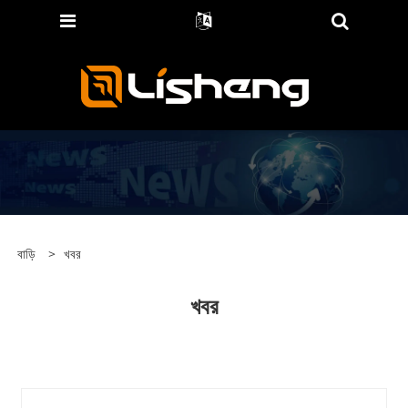
বাড়ি
>
খবর
খবর