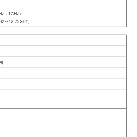
KHz～1GHz）
Hz～12.75GHz）
ে)