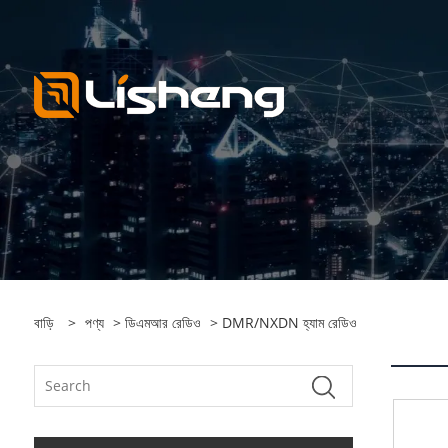
বাড়ি
>
পণ্য
>
ডিএমআর রেডিও
> DMR/NXDN হ্যাম রেডিও