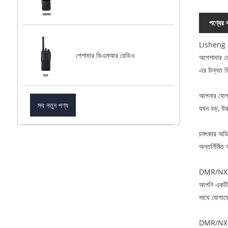
পণ্যের ব
Lisheng পে
পেশাদার ডিএমআর রেডিও
অপেশাদার র
এর উন্নত ডি
আপনার যোগা
সব নতুন পণ্য
যখন বড়, উচ
চমৎকার অডি
অন্তর্নির্ম
DMR/NXDN অপ
আপনি একটি স
সাথে যোগায
DMR/NXDN অ