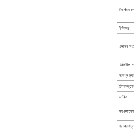
ইনগ্রেস প
রিসিভার
এনালগ সংব
ডিজিটাল স
সংলগ্ন চ্যা
ইন্টারমডুলে
ব্লকিং
সহ-চ্যানেল 
প্রতারণামূল