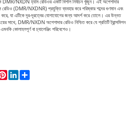
DMR/NXDN হ্যাম রেডিওর একটি বিশাল নির্বাচন খুঁজুন। এই অপেশাদার
 রেডিও (DMR/NXDNR) প্রযুক্তি ব্যবহার করে পরিষ্কার শব্দের গুণমান এবং
 করে, যা এটিকে দূর-দূরত্বের যোগাযোগের জন্য আদর্শ করে তোলে। এর উন্নত
িংয়ের সাথে, DMR/NXDN অপেশাদার রেডিও নিশ্চিত করে যে প্রতিটি ট্রান্সমিশন
 এমনকি কোলাহলপূর্ণ বা চ্যালেঞ্জিং পরিবেশেও।
hatsApp
Pinterest
LinkedIn
Share