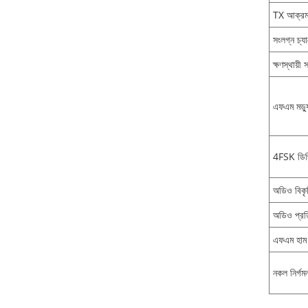
TX আক্রমণ
সংলগ্ন চ্য
ক্ষণস্থায়ী
এফএম মড্য
4FSK ডিজি
অডিও বিকৃ
অডিও প্রতি
এফএম হাম 
নকল নির্গম