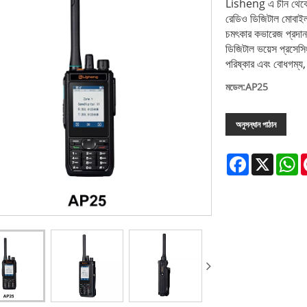
Lisheng এ চীন থেকে 
রেডিও ডিজিটাল মোবাইল
চমৎকার কভারেজ প্রদান
ডিজিটাল ভয়েস প্রসেস
পরিষ্কার এবং বোধগম্য,
মডেল:AP25
অনুসন্ধান পাঠান
Facebook
X
W