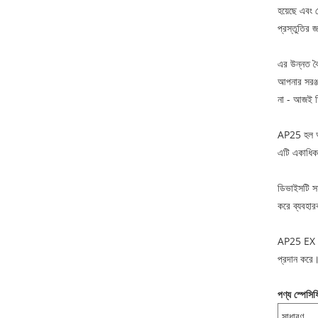
হয়েছে এবং ক
প্রস্তুতির 
এর উন্নত বৈ
আপনার সরঞ্
না - আজই ড
AP25 হল আমা
এটি একাধিক 
ডিভাইসটি সম
করে ব্যবহা
AP25 EX সংস
প্রদান করে
পণ্য স্পেসি
সাধারণ