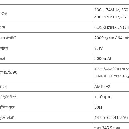
136~174MHz, 35
 রেঞ্জ
400~470MHz, 45
বধান
6.25KHz(NXDN) / 1
ন ক্যাপাসিটি
2000 চ্যানেল / 64 জো
োল্টেজ
7.4V
্ষমতা
3000mAh
এনালগ/এনএক্সডিএন মোড: 
লাইফ (5/5/90)
DMR/PDT মোড: 16 ঘন্
টাইপ
AMBE+2
সি স্থিতিশীলতা
±1.0ppm
প্রতিবন্ধকতা
50Ω
ন্টেনা ছাড়া)
147.5×63×41.7 মিমি
প্রায় 345.5 গ্রাম