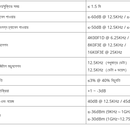
/মুক্তির সময়
≤ 1.5 মি
ানেল পাওয়ার
≤-60dB @ 12.5KHz / 
 সংলগ্ন চ্যানেল পাওয়ার
≤-50dB @ 12.5KHz / 
4K00F1D @ 6.25KHz /
ুলেশন
8K0F3E @ 12.5KHz /
16K0F3E @ 25KHz
12.5KHz（শুধুমাত্র ডেট
টাল মড্যুলেশন
12.5KHz（ডেটা＋ভয়েস
তি
≤3% @ 40% বিচ্যুতি
ক্রিয়া
+1 ~ -3dB
এবং নয়েজ
40dB @ 12.5KHz / 45
≤-36dBm (9KHz～1GH
ন
≤-30dBm (1GHz~12.7