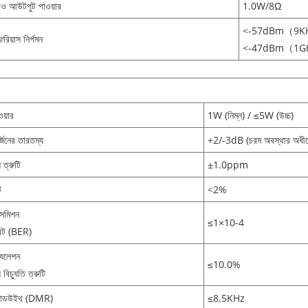
ও আউটপুট পাওয়ার
1.0W/8Ω
<-57dBm（9
ুরিয়াস নির্গমন
<-47dBm（1G
য়ার
1W (নিম্ন) / ≤5W (উচ্চ)
্জিনের তারতম্য
+2/-3dB (চরম অবস্থার অধীন
ি ত্রুটি
±1.0ppm
ি
<2%
্সমিশন
≤1×10-4
রেট (BER)
যুলেশন
≤10.0%
ি বিচ্যুতি ত্রুটি
যান্ডউইথ (DMR)
≤8.5KHz