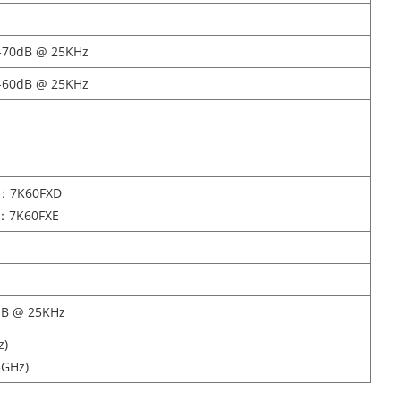
≤-70dB @ 25KHz
≤-60dB @ 25KHz
া）：7K60FXD
）：7K60FXE
dB @ 25KHz
z)
5GHz)