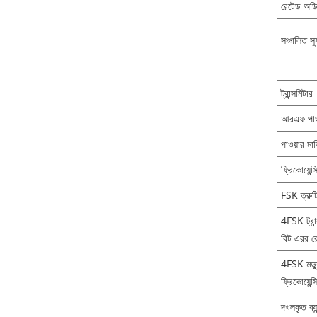
রেটেড অডি
সঞ্চালিত স্ফ
ট্রান্সমিটার
আরএফ পাও
পাওয়ার মার
ফ্রিকোয়েন্স
FSK ত্রুট
4FSK ট্রান
বিট এরর 
4FSK মড্
ফ্রিকোয়েন্স
দখলকৃত ব্