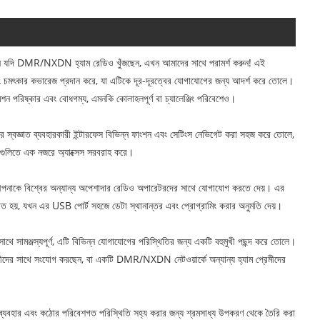
যদি DMR/NXDN হ্যাম রেডিও খুঁজছেন, এখন আমাদের সাথে পরামর্শ করুন! এই
 চমৎকার কভারেজ প্রদান করে, যা এটিকে দূর-দূরত্বের যোগাযোগের জন্য আদর্শ করে তোলে।
ন পরিষ্কার এবং বোধগম্য, এমনকি কোলাহলপূর্ণ বা চ্যালেঞ্জিং পরিবেশেও।
বজ্ঞাত ব্যবহারকারী ইন্টারফেস বিভিন্ন ফাংশন এবং সেটিংস নেভিগেট করা সহজ করে তোলে,
থ্যগুলিতে এক নজরে অ্যাক্সেস সরবরাহ করে।
নাকে বিশ্বের অন্যান্য অপেশাদার রেডিও অপারেটরদের সাথে যোগাযোগ করতে দেয়। এর
কত্রিত হয়, যখন এর USB পোর্ট সহজে ডেটা স্থানান্তর এবং প্রোগ্রামিং করার অনুমতি দেয়।
ামঞ্জস্যপূর্ণ, এটি বিভিন্ন যোগাযোগের পরিস্থিতির জন্য একটি বহুমুখী পছন্দ করে তোলে।
প্রেমীদের সাথে সংযোগ করছেন, বা একটি DMR/NXDN নেটওয়ার্কে অন্যান্য হ্যাম প্রেমীদের
্যবহার এবং কঠোর পরিবেশগত পরিস্থিতি সহ্য করার জন্য শ্রমসাধ্য উপকরণ থেকে তৈরি করা