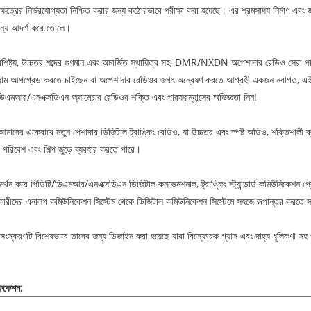
্ষেত্রের নির্ভরযোগ্যতা নিশ্চিত করার জন্য কঠোরভাবে পরীক্ষা করা হয়েছে। এর শ্রমসাধ্য নির্মাণ এবং জল
জন্য আদর্শ করে তোলে।
শিষ্ট্য, উচ্চতর শব্দের গুণমান এবং অমার্জিত স্থায়িত্ব সহ, DMR/NXDN অপেশাদার রেডিও সেরা পা
জাম আপগ্রেড করতে চাইছেন বা অপেশাদার রেডিওর জগৎ অন্বেষণ করতে আগ্রহী একজন নবাগত, এই রে
িএমআর/এনএক্সডিএন অ্যামেচার রেডিওর শক্তি এবং পারফরম্যান্সের অভিজ্ঞতা নিন!
দের একেবারে নতুন পেশাদার ডিজিটাল ট্রাঙ্কিং রেডিও, যা উচ্চতর এবং স্পষ্ট অডিও, শক্তিশালী ব্য
পরিবেশ এবং শিল্প জুড়ে ব্যবহার করতে পারে।
র্থন করে পিডিটি/ডিএমআর/এনএক্সডিএন ডিজিটাল কনভেনশনাল, ট্রাঙ্কিং স্ট্যান্ডার্ড কমিউনিকেশন প্
রকারীদের এনালগ কমিউনিকেশন সিস্টেম থেকে ডিজিটাল কমিউনিকেশন সিস্টেমে সহজে রূপান্তর করতে 
্করণটি বিশেষভাবে তাদের জন্য ডিজাইন করা হয়েছে যারা বিস্ফোরক গ্যাস এবং দাহ্য ধূলিকণা সহ 
।
ফিকেশন: