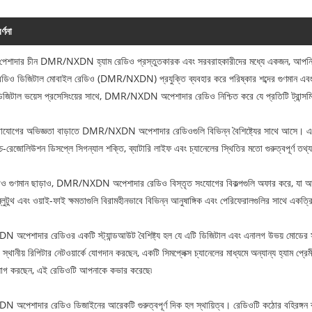
র্ণনা
শাদার চীন DMR/NXDN হ্যাম রেডিও প্রস্তুতকারক এবং সরবরাহকারীদের মধ্যে একজন, আপনি 
েডিও ডিজিটাল মোবাইল রেডিও (DMR/NXDN) প্রযুক্তি ব্যবহার করে পরিষ্কার শব্দের গুণমান এবং
জিটাল ভয়েস প্রসেসিংয়ের সাথে, DMR/NXDN অপেশাদার রেডিও নিশ্চিত করে যে প্রতিটি ট্রান্সমিশ
যোগের অভিজ্ঞতা বাড়াতে DMR/NXDN অপেশাদার রেডিওগুলি বিভিন্ন বৈশিষ্ট্যের সাথে আসে। এর স্
্চ-রেজোলিউশন ডিসপ্লে সিগন্যাল শক্তি, ব্যাটারি লাইফ এবং চ্যানেলের স্থিতির মতো গুরুত্বপূর্ণ ত
ও গুণমান ছাড়াও, DMR/NXDN অপেশাদার রেডিও বিস্তৃত সংযোগের বিকল্পগুলি অফার করে, যা আপ
িত ব্লুটুথ এবং ওয়াই-ফাই ক্ষমতাগুলি বিরামহীনভাবে বিভিন্ন আনুষাঙ্গিক এবং পেরিফেরালগুলির সাথে এ
েশাদার রেডিওর একটি স্ট্যান্ডআউট বৈশিষ্ট্য হল যে এটি ডিজিটাল এবং এনালগ উভয় মোডের সাথে স
্থানীয় রিপিটার নেটওয়ার্কে যোগদান করছেন, একটি সিমপ্লেক্স চ্যানেলের মাধ্যমে অন্যান্য হ্যাম 
োগ করছেন, এই রেডিওটি আপনাকে কভার করেছে৷
পেশাদার রেডিও ডিজাইনের আরেকটি গুরুত্বপূর্ণ দিক হল স্থায়িত্ব। রেডিওটি কঠোর বহিরঙ্গন ব