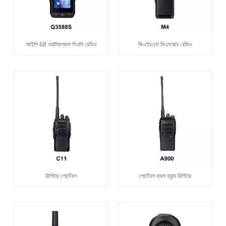
আইপি 68 ওয়াটারপ্রুফ পিওসি রেডিও
ভিএইচএফ ডিএমআর রেডিও
রিপিটার পোর্টেবল
পোর্টেবল ক্রস ব্যান্ড রিপিটার