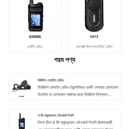
এলটিই রেডিও
কমপ্যাক্ট ক্লিপ-অন POC রেডিও
গরম পণ্য
ডিজিটাল মোবাইল রেডিও
ডিজিটাল মোবাইল রেডিও ট্রান্সসিভার একটি পেশাদার যোগাযোগ
ডিভাইস যা যোগাযোগ অর্জনের জন্য ডিজিটাল সিগন্যাল
প্রসেসিং প্রযুক্তি ব্যবহার করে। এটি traditional
তিহ্যবাহী অ্যানালগ ট্রান্সসিভারগুলির চেয়ে ভাল এবং সঠিক,
4 জি অ্যান্ড্রয়েড নেটওয়ার্ক পিওসি
নির্ভরযোগ্য, উচ্চ-গতি এবং ক্ষতিহীন ভয়েস এবং ডেটা ট্রান্সমিশন
লিশেং চীনে 4 জি অ্যান্ড্রয়েড নেটওয়ার্ক পিওসি উত্পাদনকারী
ফাংশন রয়েছে, যা যোগাযোগকে আরও দক্ষ করে তোলে।