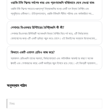
ওয়াকি-টকি শিল্পের সর্বশেষ খবর এবং প্রবণতাগুলি ঘনিষ্ঠভাবে দেখে নেওয়া যাক৷
ওয়াকি-টকি শিল্পের সবচেয়ে গুরুত্বপূর্ণ উন্নয়নগুলির মধ্যে একটি হল উন্নত বৈশিষ্ট্য এবং
প্রযুক্তির একীকরণ। ঐতিহ্যগতভাবে, ওয়াকি-টকিগুলি সীমিত পরিসর এবং কার্যকারিতা সহ
সাধারণ দ্বিমুখী রেডিও ছিল।
পেশাদার ডিএমআর রিপিটারের বৈশিষ্ট্যগুলি কী কী?
পেশাদার ডিএমআর রিপিটারটি অনেকগুলি উন্নত বৈশিষ্ট্য নিয়ে গর্ব করে, এটি নির্ভরযোগ্য
যোগাযোগের জন্য এটি একটি দুর্দান্ত পছন্দ করে তোলে। এই ডিভাইসের অন্যতম উল্লেখযোগ্য
বৈশিষ্ট্য হ'ল এর কভারেজ অঞ্চল জুড়ে বিরামবিহীন সংযোগ সরবরাহ করার ক্ষমতা।
কিভাবে একটি এনালগ রেডিও কাজ করে?
অ্যানালগ রেডিওগুলি তাদের সরলতা, নির্ভরযোগ্যতা এবং নস্টালজিক আকর্ষণের কারণে অনেক
উত্সাহী এবং পেশাদারদের কাছে একটি জনপ্রিয় পছন্দ হিসাবে রয়ে গেছে। এই নিবন্ধটি অ্যানালগ
রেডিওগুলির কাজের নীতিগুলি, তাদের মূল উপাদানগুলি, ব্যবহারিক প্রয়োগগুলি এবং সঠিক ডিভাইসটি
বেছে নেওয়ার টিপসগুলি অন্বেষণ করে৷ এই মৌলিক বিষয়গুলি বোঝার মাধ্যমে, আপনি জ্ঞাত
সিদ্ধান্ত নিতে পারেন এবং আপনার শোনার অভিজ্ঞতা সর্বাধিক করতে পারেন।
অনুসন্ধান পাঠান