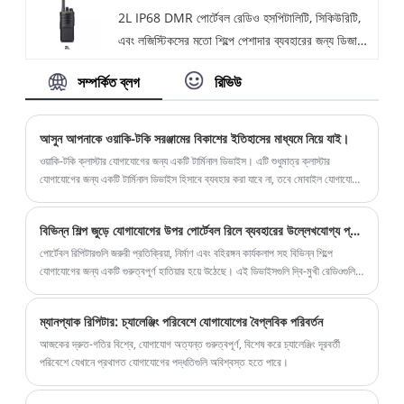
2L IP68 DMR পোর্টেবল রেডিও হসপিটালিটি, সিকিউরিটি,
এবং লজিস্টিকসের মতো শিল্পে পেশাদার ব্যবহারের জন্য ডিজাইন
করা একটি শ্রমসাধ্য, উচ্চ-কর্মক্ষমতা সম্পন্ন ডিজিটাল রেডিও।
সম্পর্কিত ব্লগ
রিভিউ
উন্নত এনক্রিপশন, শব্দ বাতিলকরণ, এবং IP68-রেটেড
স্থায়িত্বের মতো প্রয়োজনীয় বৈশিষ্ট্যগুলি অফার করে, এটি
পরিষ্কার, নিরাপদ এবং নির্ভরযোগ্য যোগাযোগ নিশ্চিত করে,
আসুন আপনাকে ওয়াকি-টকি সরঞ্জামের বিকাশের ইতিহাসের মাধ্যমে নিয়ে যাই।
এমনকি কোলাহলপূর্ণ কাজের সাইট, দূরবর্তী অবস্থান বা জরুরী
ওয়াকি-টকি ক্লাস্টার যোগাযোগের জন্য একটি টার্মিনাল ডিভাইস। এটি শুধুমাত্র ক্লাস্টার
পরিস্থিতিতেও।
যোগাযোগের জন্য একটি টার্মিনাল ডিভাইস হিসাবে ব্যবহার করা যাবে না, তবে মোবাইল যোগাযোগে
একটি পেশাদার বেতার যোগাযোগ সরঞ্জাম হিসাবেও ব্যবহার করা যেতে পারে।
বিভিন্ন শিল্প জুড়ে যোগাযোগের উপর পোর্টেবল রিলে ব্যবহারের উল্লেখযোগ্য প্রভাব
পোর্টেবল রিপিটারগুলি জরুরী প্রতিক্রিয়া, নির্মাণ এবং বহিরঙ্গন কার্যকলাপ সহ বিভিন্ন শিল্পে
যোগাযোগের জন্য একটি গুরুত্বপূর্ণ হাতিয়ার হয়ে উঠেছে। এই ডিভাইসগুলি দ্বি-মুখী রেডিওগুলির
পরিসর প্রসারিত করার জন্য ডিজাইন করা হয়েছে, দীর্ঘ দূরত্বে নির্বিঘ্ন এবং নির্ভরযোগ্য যোগাযোগ
নিশ্চিত করে৷ সাম্প্রতিক খবরে, পোর্টেবল রিপিটারের ব্যবহার চ্যালেঞ্জিং পরিবেশে যোগাযোগের
ম্যানপ্যাক রিপিটার: চ্যালেঞ্জিং পরিবেশে যোগাযোগের বৈপ্লবিক পরিবর্তন
ক্ষমতা বাড়াতে তাদের ভূমিকার জন্য শিরোনাম করেছে।
আজকের দ্রুত-গতির বিশ্বে, যোগাযোগ অত্যন্ত গুরুত্বপূর্ণ, বিশেষ করে চ্যালেঞ্জিং দূরবর্তী
পরিবেশে যেখানে প্রথাগত যোগাযোগের পদ্ধতিগুলি অবিশ্বস্ত হতে পারে।