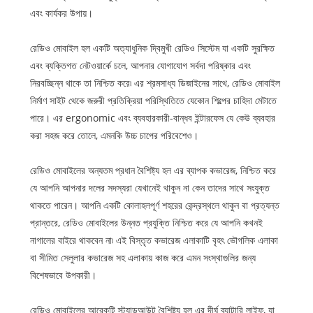
এবং কার্যকর উপায়।
রেডিও মোবাইল হল একটি অত্যাধুনিক দ্বিমুখী রেডিও সিস্টেম যা একটি সুরক্ষিত
এবং ব্যক্তিগত নেটওয়ার্কে চলে, আপনার যোগাযোগ সর্বদা পরিষ্কার এবং
নিরবচ্ছিন্ন থাকে তা নিশ্চিত করে৷ এর শ্রমসাধ্য ডিজাইনের সাথে, রেডিও মোবাইল
নির্মাণ সাইট থেকে জরুরী প্রতিক্রিয়া পরিস্থিতিতে যেকোন শিল্পের চাহিদা মেটাতে
পারে। এর ergonomic এবং ব্যবহারকারী-বান্ধব ইন্টারফেস যে কেউ ব্যবহার
করা সহজ করে তোলে, এমনকি উচ্চ চাপের পরিবেশেও।
রেডিও মোবাইলের অন্যতম প্রধান বৈশিষ্ট্য হল এর ব্যাপক কভারেজ, নিশ্চিত করে
যে আপনি আপনার দলের সদস্যরা যেখানেই থাকুন না কেন তাদের সাথে সংযুক্ত
থাকতে পারেন। আপনি একটি কোলাহলপূর্ণ শহরের কেন্দ্রস্থলে থাকুন বা প্রত্যন্ত
প্রান্তরে, রেডিও মোবাইলের উন্নত প্রযুক্তি নিশ্চিত করে যে আপনি কখনই
নাগালের বাইরে থাকবেন না৷ এই বিস্তৃত কভারেজ এলাকাটি বৃহৎ ভৌগলিক এলাকা
বা সীমিত সেলুলার কভারেজ সহ এলাকায় কাজ করে এমন সংস্থাগুলির জন্য
বিশেষভাবে উপকারী।
রেডিও মোবাইলের আরেকটি স্ট্যান্ডআউট বৈশিষ্ট্য হল এর দীর্ঘ ব্যাটারি লাইফ, যা