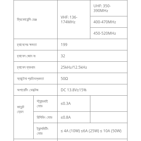
UHF: 350-
390MHz
VHF: 136-
ফ্রিকোয়েন্সি রেঞ্জ
174MHz
400-470MHz
450-520MHz
চ্যানেলের ক্ষমতা
199
চ্যানেল জোন নং
32
চ্যানেল ব্যবধান
25kHz/12.5kHz
অ্যান্টেনা প্রতিবন্ধকতা
50Ω
অপারেটিং ভোল্টেজ
DC 13.8V±15%
স্ট্যান্ডবাই
≤0.3A
মোড
কারেন্ট
ড্রেন
রিসিভিং মোড
≤0.8A
ট্রান্সমিটিং
≤ 4A (10W) ≤6A (25W) ≤ 10A (50W)
মোড