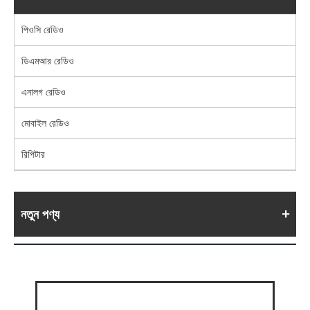
পিওসি রেডিও
ডিএমআর রেডিও
এনালগ রেডিও
মোবাইল রেডিও
রিপিটার
নতুন পণ্য