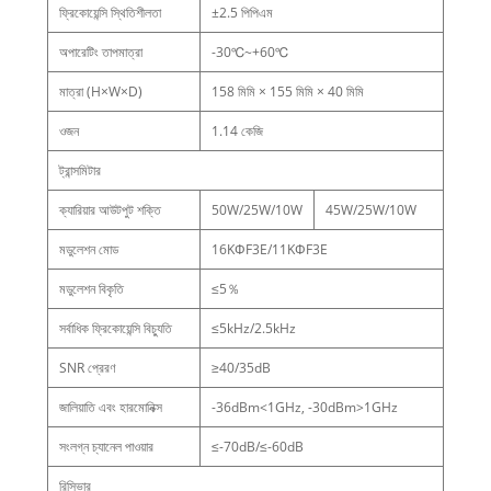
ফ্রিকোয়েন্সি স্থিতিশীলতা
±2.5 পিপিএম
অপারেটিং তাপমাত্রা
-30℃~+60℃
মাত্রা (H×W×D)
158 মিমি × 155 মিমি × 40 মিমি
ওজন
1.14 কেজি
ট্রান্সমিটার
ক্যারিয়ার আউটপুট শক্তি
50W/25W/10W
45W/25W/10W
মডুলেশন মোড
16KΦF3E/11KΦF3E
মডুলেশন বিকৃতি
≤5％
সর্বাধিক ফ্রিকোয়েন্সি বিচ্যুতি
≤5kHz/2.5kHz
SNR প্রেরণ
≥40/35dB
জালিয়াতি এবং হারমোনিক্স
-36dBm<1GHz, -30dBm>1GHz
সংলগ্ন চ্যানেল পাওয়ার
≤-70dB/≤-60dB
রিসিভার