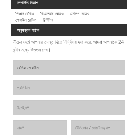
সম্পর্কিত বিভাগ
পিওসি রেডিও
ডিএমআর রেডিও
এনালগ রেডিও
মোবাইল রেডিও
রিপিটার
অনুসন্ধান পাঠান
নীচের ফর্মে আপনার তদন্ত দিতে নির্দ্বিধায় দয়া করে. আমরা আপনাকে 24
ঘন্টার মধ্যে উত্তর দেব।