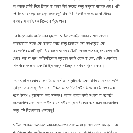
আপনাকে চার্জিং নিয়ে চিন্তা না করেই দীর্ঘ সময়ের জন্য সংযুক্ত থাকতে দেয়। এটি
পেশাদারদের জন্য অত্যন্ত গুরুত্বপূর্ণ যারা দীর্ঘ শিফটে কাজ করেন বা সীমিত
পাওয়ার সাপ্লাই সহ নিজেদের খুঁজে পান।
এর চিত্তাকর্ষক হার্ডওয়্যার ছাড়াও, রেডিও মোবাইল আপনার যোগাযোগের
অভিজ্ঞতাকে সহজ এবং উন্নত করার জন্য ডিজাইন করা সফ্টওয়্যার এবং
অ্যাপগুলির একটি স্যুট নিয়ে আসে৷ আপনার টেক্সট মেসেজ পাঠানো, লোকেশন ডেটা
শেয়ার করা বা গ্রুপ কমিউনিকেশন ম্যানেজ করাই হোক না কেন, রেডিও মোবাইল
আপনাকে স্বজ্ঞাত এবং বৈশিষ্ট্য সমৃদ্ধ সফ্টওয়্যার সমাধান প্রদান করে।
নিরাপত্তা হল রেডিও মোবাইলের সর্বোচ্চ অগ্রাধিকার এবং আপনার যোগাযোগগুলি
ব্যক্তিগত এবং সুরক্ষিত রাখা নিশ্চিত করতে সিস্টেমটি সর্বশেষ এনক্রিপশন এবং
প্রমাণীকরণ প্রোটোকল দিয়ে সজ্জিত। আইন প্রয়োগকারী সংস্থা বা সরকারী
সংস্থাগুলির মতো সংবেদনশীল বা গোপনীয় তথ্য পরিচালনা করে এমন সংস্থাগুলির
জন্য এটি বিশেষভাবে গুরুত্বপূর্ণ৷
রেডিও মোবাইল অত্যন্ত কাস্টমাইজযোগ্য এবং অন্যান্য যোগাযোগ ব্যবস্থা এবং
প্রযুক্তির সাথে একীভূত করতে সক্ষম। এর মানে হল আপনি আপনার প্রতিষ্ঠানের