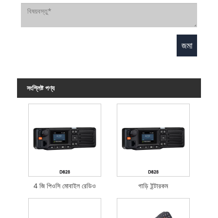
সংশ্লিষ্ট পণ্য
4 জি পিওসি মোবাইল রেডিও
গাড়ি ইন্টারকম