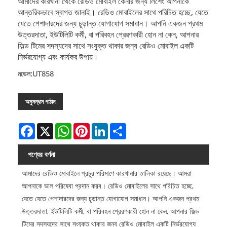
আমাদের কারখানা থেকে রেডিও মোবাইল কেনার জন্য লিশেং আপনাকে
আন্তরিকভাবে স্বাগত জানাই। রেডিও মোবাইলের সাথে পরিচিত হচ্ছে, যেতে
যেতে পেশাদারদের জন্য চূড়ান্ত যোগাযোগ সমাধান। আপনি একজন প্রথম
উত্তরদাতা, ইউটিলিটি কর্মী, বা পরিবহন প্রেরণকারী হোন না কেন, আপনার
ফিল্ড টিমের সদস্যদের সাথে সংযুক্ত থাকার জন্য রেডিও মোবাইল একটি
নির্ভরযোগ্য এবং কার্যকর উপায়।
মডেল:UT858
অনুসন্ধান পাঠান
Facebook
X
WhatsApp
Pinterest
LinkedIn
Share
পণ্যের বর্ণনা
আমাদের রেডিও মোবাইলে প্রচুর পরিমাণে কারখানার তালিকা রয়েছে। আমরা
আপনাকে ভাল পরিষেবা প্রদান করব। রেডিও মোবাইলের সাথে পরিচিত হচ্ছে,
যেতে যেতে পেশাদারদের জন্য চূড়ান্ত যোগাযোগ সমাধান। আপনি একজন প্রথম
উত্তরদাতা, ইউটিলিটি কর্মী, বা পরিবহন প্রেরণকারী হোন না কেন, আপনার ফিল্ড
টিমের সদস্যদের সাথে সংযুক্ত থাকার জন্য রেডিও মোবাইল একটি নির্ভরযোগ্য