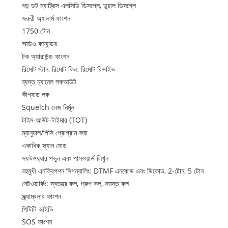
বড় ডট ম্যাট্রিক্স এলসিডি ডিসপ্লে, ডুয়াল ডিসপ্লে
জরুরী অ্যালার্ম ফাংশন
1750 টোন
অডিও কম্যান্ডর
টক অ্যারাউন্ড ফাংশন
রিমোট স্টান, রিমোট কিল, রিমোট রিভাইভ
ব্যস্ত চ্যানেল লকআউট
কীপ্যাড লক
Squelch লেজ নির্মূল
টাইম-আউট-টাইমার (TOT)
ম্যানুয়াল/পিসি প্রোগ্রাম করা
একাধিক স্ক্যান মোড
সফটওয়্যার পড়ুন এবং পাসওয়ার্ড লিখুন
বহুমুখী এনক্রিপশন সিগন্যালিং: DTMF এনকোড এবং ডিকোড, 2-টোন, 5 টোন
নেটওয়ার্কিং: স্বতন্ত্র কল, গ্রুপ কল, সমস্ত কল
স্ক্র্যাম্বলার ফাংশন
পিটিটি আইডি
SOS ফাংশন