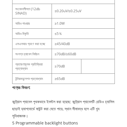
সংবেদনশীলতা (12db
≤0.20uV/≤0.25uV
SINAD)
অডিও পাওয়ার
≥1.0W
অডিও বিকৃতি
≤5％
এসএনআর গ্রহণ করা হচ্ছে
≥45/40dB
সংলগ্ন চ্যানেল নির্বাচন
≥70dB/≥60dB
প্রতারণামূলক প্রতিক্রিয়া
≥70dB
প্রত্যাখ্যান
ইন্টারমডুলেশন প্রত্যাখ্যান
≥65dB
পণ্যের বিবরণ:
কন্ট্রোল প্যানেল পৃথকভাবে ইনস্টল করা হয়েছে: কন্ট্রোল প্যানেলটি রেডিও চ্যাসিস
ছাড়াই ড্যাশবোর্ডে মাউন্ট করা যেতে পারে, স্থান সীমাবদ্ধ হলে এটি খুব
সুবিধাজনক।
5 Programmable backlight buttons